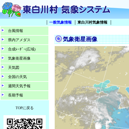
｜
｜
｜
一般気象情報
東白川村気象情報
台風情報
気象衛星画像
県内アメダス
合成ﾚｰﾀﾞｰ(広域)
気象衛星画像
天気図
全国の天気
週間天気予報
長期予報
TOPに戻る